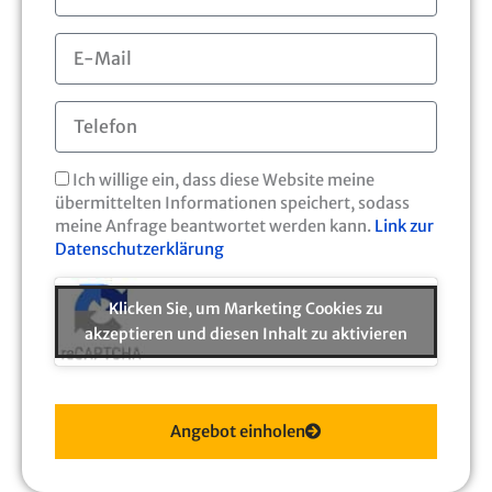
m
E
e
-
M
T
a
e
i
l
l
D
e
Ich willige ein, dass diese Website meine
S
f
übermittelten Informationen speichert, sodass
G
o
meine Anfrage beantwortet werden kann.
Link zur
V
n
Datenschutzerklärung
O
Klicken Sie, um Marketing Cookies zu
akzeptieren und diesen Inhalt zu aktivieren
Angebot einholen