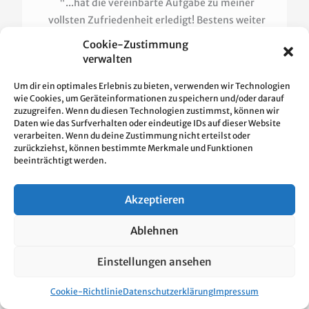
"...hat die vereinbarte Aufgabe zu meiner
vollsten Zufriedenheit erledigt! Bestens weiter
zu empfehlen!"​
Cookie-Zustimmung
verwalten
D. Stubi
Stuttgart-Süd Entrümpelung
Um dir ein optimales Erlebnis zu bieten, verwenden wir Technologien
wie Cookies, um Geräteinformationen zu speichern und/oder darauf
zuzugreifen. Wenn du diesen Technologien zustimmst, können wir
Daten wie das Surfverhalten oder eindeutige IDs auf dieser Website
verarbeiten. Wenn du deine Zustimmung nicht erteilst oder
zurückziehst, können bestimmte Merkmale und Funktionen
beeinträchtigt werden.
Akzeptieren
Entrümpler in Stuttgart-Süd und der Wert unseres
Entrümpelungsservice
Ablehnen
Entdecken Sie die historische Faszination Kaltentals,
einer Siedlung aus dem 12. Jahrhundert, und Heslachs,
Einstellungen ansehen
wo sich im 14. Jahrhundert leidenschaftliche
Weinbauern niederließen. Diese Gegenden, einst
Cookie-Richtlinie
Datenschutzerklärung
Impressum
geprägt von Weinbau und Landwirtschaft, erlebten